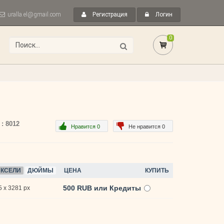
uralla.el@gmail.com
Регистрация
Логин
0
 : 8012
Нравится 0
Не нравится 0
КСЕЛИ
ДЮЙМЫ
ЦЕНА
КУПИТЬ
500 RUB или Кредиты
 x 3281 px