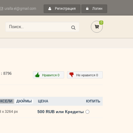
uralla.el@gmail.com
Регистрация
Логин
0
 : 8796
Нравится 0
Не нравится 0
КСЕЛИ
ДЮЙМЫ
ЦЕНА
КУПИТЬ
500 RUB или Кредиты
 x 3264 px