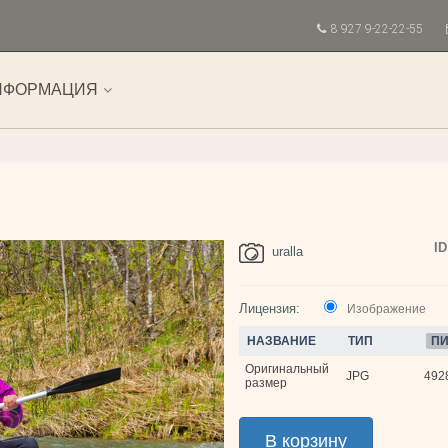
8 927 9-22-22-55
НФОРМАЦИЯ
ID
uralla
Лицензия:
Изображение
НАЗВАНИЕ
ТИП
ПИ
Оригинальный
JPG
4928
размер