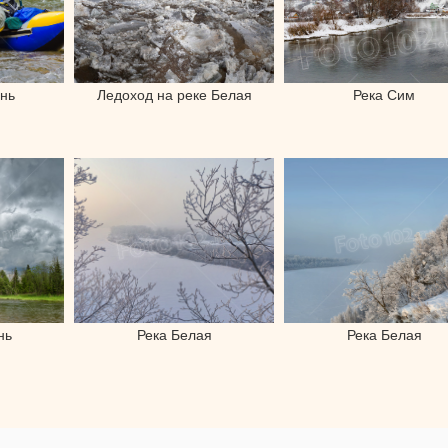
нь
Ледоход на реке Белая
Река Сим
нь
Река Белая
Река Белая